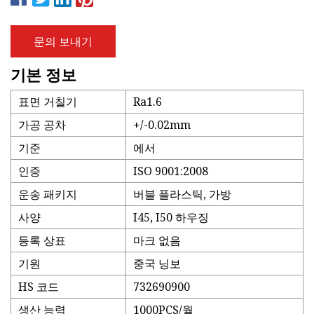
문의 보내기
기본 정보
표면 거칠기
Ra1.6
가공 공차
+/-0.02mm
기준
에서
인증
ISO 9001:2008
운송 패키지
버블 플라스틱, 가방
사양
I45, I50 하우징
등록 상표
마크 없음
기원
중국 닝보
HS 코드
732690900
생산 능력
1000PCS/월